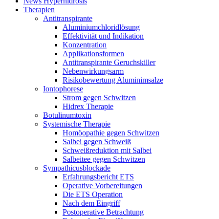
News Hyperhidrosis
Therapien
Antitranspirante
Aluminiumchloridlösung
Effektivität und Indikation
Konzentration
Applikationsformen
Antitranspirante Geruchskiller
Nebenwirkungsarm
Risikobewertung Aluminimsalze
Iontophorese
Strom gegen Schwitzen
Hidrex Therapie
Botulinumtoxin
Systemische Therapie
Homöopathie gegen Schwitzen
Salbei gegen Schweiß
Schweißreduktion mit Salbei
Salbeitee gegen Schwitzen
Sympathicusblockade
Erfahrungsbericht ETS
Operative Vorbereitungen
Die ETS Operation
Nach dem Eingriff
Postoperative Betrachtung