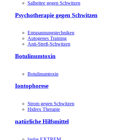
Salbeitee gegen Schwitzen
Psychotherapie gegen Schwitzen
Entspannungstechniken
Autogenes Training
Anti-Streß-Schwitzen
Botulinumtoxin
Botulinumtoxin
Iontophorese
Strom gegen Schwitzen
Hidrex Therapie
natürliche Hilfsmittel
laulas EXTREM