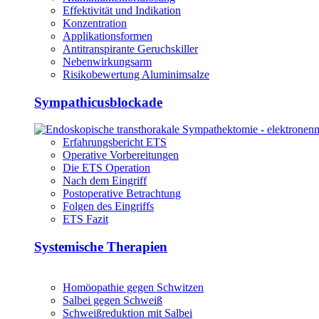
Effektivität und Indikation
Konzentration
Applikationsformen
Antitranspirante Geruchskiller
Nebenwirkungsarm
Risikobewertung Aluminimsalze
Sympathicusblockade
Erfahrungsbericht ETS
Operative Vorbereitungen
Die ETS Operation
Nach dem Eingriff
Postoperative Betrachtung
Folgen des Eingriffs
ETS Fazit
Systemische Therapien
Homöopathie gegen Schwitzen
Salbei gegen Schweiß
Schweißreduktion mit Salbei