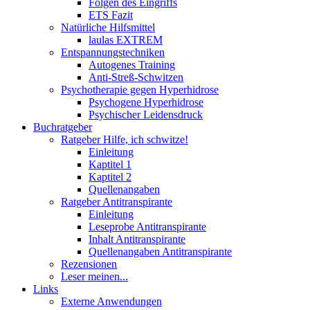
Folgen des Eingriffs
ETS Fazit
Natürliche Hilfsmittel
laulas EXTREM
Entspannungstechniken
Autogenes Training
Anti-Streß-Schwitzen
Psychotherapie gegen Hyperhidrose
Psychogene Hyperhidrose
Psychischer Leidensdruck
Buchratgeber
Ratgeber Hilfe, ich schwitze!
Einleitung
Kaptitel 1
Kaptitel 2
Quellenangaben
Ratgeber Antitranspirante
Einleitung
Leseprobe Antitranspirante
Inhalt Antitranspirante
Quellenangaben Antitranspirante
Rezensionen
Leser meinen...
Links
Externe Anwendungen