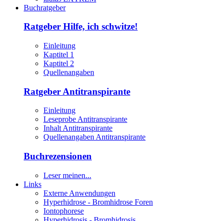
Buchratgeber
Ratgeber Hilfe, ich schwitze!
Einleitung
Kaptitel 1
Kaptitel 2
Quellenangaben
Ratgeber Antitranspirante
Einleitung
Leseprobe Antitranspirante
Inhalt Antitranspirante
Quellenangaben Antitranspirante
Buchrezensionen
Leser meinen...
Links
Externe Anwendungen
Hyperhidrose - Bromhidrose Foren
Iontophorese
Hyperhidrosis - Bromhidrosis