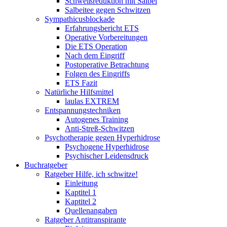
Schweißreduktion mit Salbei
Salbeitee gegen Schwitzen
Sympathicusblockade
Erfahrungsbericht ETS
Operative Vorbereitungen
Die ETS Operation
Nach dem Eingriff
Postoperative Betrachtung
Folgen des Eingriffs
ETS Fazit
Natürliche Hilfsmittel
laulas EXTREM
Entspannungstechniken
Autogenes Training
Anti-Streß-Schwitzen
Psychotherapie gegen Hyperhidrose
Psychogene Hyperhidrose
Psychischer Leidensdruck
Buchratgeber
Ratgeber Hilfe, ich schwitze!
Einleitung
Kaptitel 1
Kaptitel 2
Quellenangaben
Ratgeber Antitranspirante