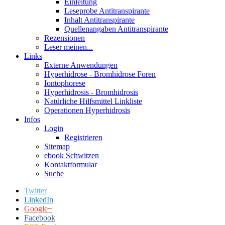
Einleitung
Leseprobe Antitranspirante
Inhalt Antitranspirante
Quellenangaben Antitranspirante
Rezensionen
Leser meinen...
Links
Externe Anwendungen
Hyperhidrose - Bromhidrose Foren
Iontophorese
Hyperhidrosis - Bromhidrosis
Natürliche Hilfsmittel Linkliste
Operationen Hyperhidrosis
Infos
Login
Registrieren
Sitemap
ebook Schwitzen
Kontaktformular
Suche
Twitter
LinkedIn
Google+
Facebook