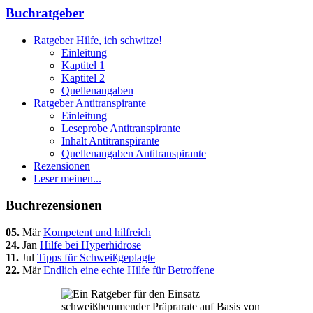
Buchratgeber
Ratgeber Hilfe, ich schwitze!
Einleitung
Kaptitel 1
Kaptitel 2
Quellenangaben
Ratgeber Antitranspirante
Einleitung
Leseprobe Antitranspirante
Inhalt Antitranspirante
Quellenangaben Antitranspirante
Rezensionen
Leser meinen...
Buchrezensionen
05.
Mär
Kompetent und hilfreich
24.
Jan
Hilfe bei Hyperhidrose
11.
Jul
Tipps für Schweißgeplagte
22.
Mär
Endlich eine echte Hilfe für Betroffene