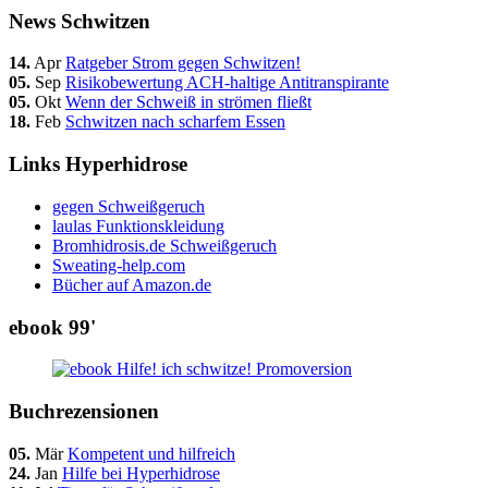
News Schwitzen
14.
Apr
Ratgeber Strom gegen Schwitzen!
05.
Sep
Risikobewertung ACH-haltige Antitranspirante
05.
Okt
Wenn der Schweiß in strömen fließt
18.
Feb
Schwitzen nach scharfem Essen
Links Hyperhidrose
gegen Schweißgeruch
laulas Funktionskleidung
Bromhidrosis.de Schweißgeruch
Sweating-help.com
Bücher auf Amazon.de
ebook 99'
Buchrezensionen
05.
Mär
Kompetent und hilfreich
24.
Jan
Hilfe bei Hyperhidrose