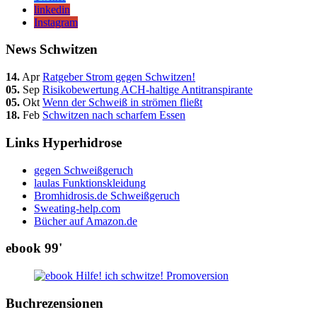
linkedin
Instagram
News Schwitzen
14.
Apr
Ratgeber Strom gegen Schwitzen!
05.
Sep
Risikobewertung ACH-haltige Antitranspirante
05.
Okt
Wenn der Schweiß in strömen fließt
18.
Feb
Schwitzen nach scharfem Essen
Links Hyperhidrose
gegen Schweißgeruch
laulas Funktionskleidung
Bromhidrosis.de Schweißgeruch
Sweating-help.com
Bücher auf Amazon.de
ebook 99'
Buchrezensionen