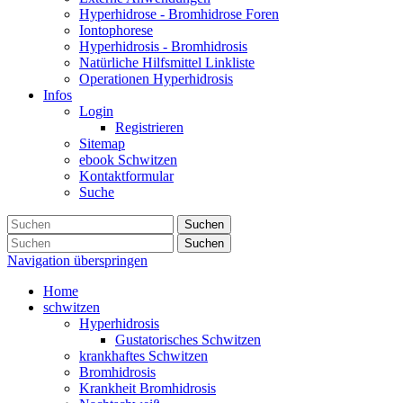
Hyperhidrose - Bromhidrose Foren
Iontophorese
Hyperhidrosis - Bromhidrosis
Natürliche Hilfsmittel Linkliste
Operationen Hyperhidrosis
Infos
Login
Registrieren
Sitemap
ebook Schwitzen
Kontaktformular
Suche
Suchen
Suchen
Navigation überspringen
Home
schwitzen
Hyperhidrosis
Gustatorisches Schwitzen
krankhaftes Schwitzen
Bromhidrosis
Krankheit Bromhidrosis