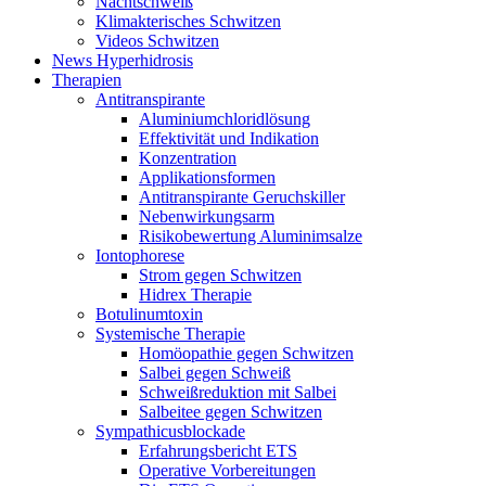
Nachtschweiß
Klimakterisches Schwitzen
Videos Schwitzen
News Hyperhidrosis
Therapien
Antitranspirante
Aluminiumchloridlösung
Effektivität und Indikation
Konzentration
Applikationsformen
Antitranspirante Geruchskiller
Nebenwirkungsarm
Risikobewertung Aluminimsalze
Iontophorese
Strom gegen Schwitzen
Hidrex Therapie
Botulinumtoxin
Systemische Therapie
Homöopathie gegen Schwitzen
Salbei gegen Schweiß
Schweißreduktion mit Salbei
Salbeitee gegen Schwitzen
Sympathicusblockade
Erfahrungsbericht ETS
Operative Vorbereitungen