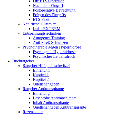
Die ETS Operation
Nach dem Eingriff
Postoperative Betrachtung
Folgen des Eingriffs
ETS Fazit
Natürliche Hilfsmittel
laulas EXTREM
Entspannungstechniken
Autogenes Training
Anti-Streß-Schwitzen
Psychotherapie gegen Hyperhidrose
Psychogene Hyperhidrose
Psychischer Leidensdruck
Buchratgeber
Ratgeber Hilfe, ich schwitze!
Einleitung
Kaptitel 1
Kaptitel 2
Quellenangaben
Ratgeber Antitranspirante
Einleitung
Leseprobe Antitranspirante
Inhalt Antitranspirante
Quellenangaben Antitranspirante
Rezensionen