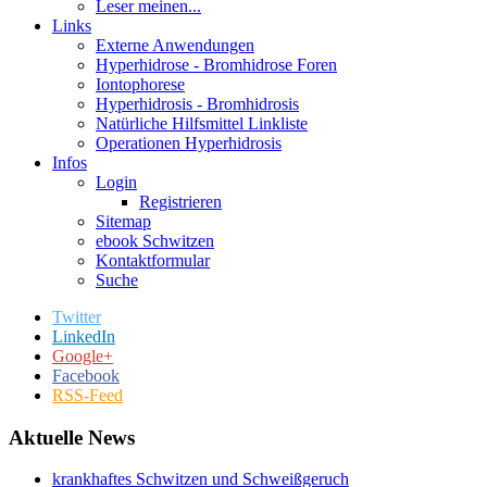
Leser meinen...
Links
Externe Anwendungen
Hyperhidrose - Bromhidrose Foren
Iontophorese
Hyperhidrosis - Bromhidrosis
Natürliche Hilfsmittel Linkliste
Operationen Hyperhidrosis
Infos
Login
Registrieren
Sitemap
ebook Schwitzen
Kontaktformular
Suche
Twitter
LinkedIn
Google+
Facebook
RSS-Feed
Aktuelle News
krankhaftes Schwitzen und Schweißgeruch