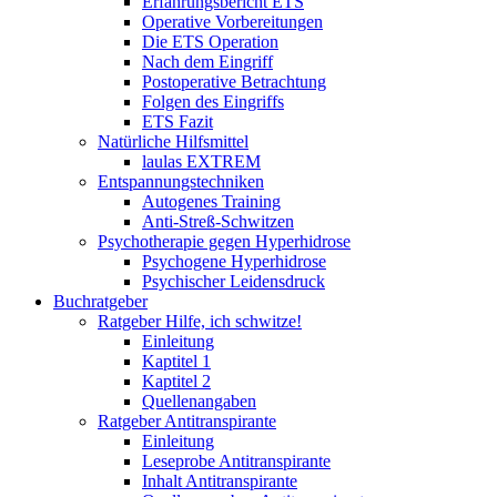
Erfahrungsbericht ETS
Operative Vorbereitungen
Die ETS Operation
Nach dem Eingriff
Postoperative Betrachtung
Folgen des Eingriffs
ETS Fazit
Natürliche Hilfsmittel
laulas EXTREM
Entspannungstechniken
Autogenes Training
Anti-Streß-Schwitzen
Psychotherapie gegen Hyperhidrose
Psychogene Hyperhidrose
Psychischer Leidensdruck
Buchratgeber
Ratgeber Hilfe, ich schwitze!
Einleitung
Kaptitel 1
Kaptitel 2
Quellenangaben
Ratgeber Antitranspirante
Einleitung
Leseprobe Antitranspirante
Inhalt Antitranspirante