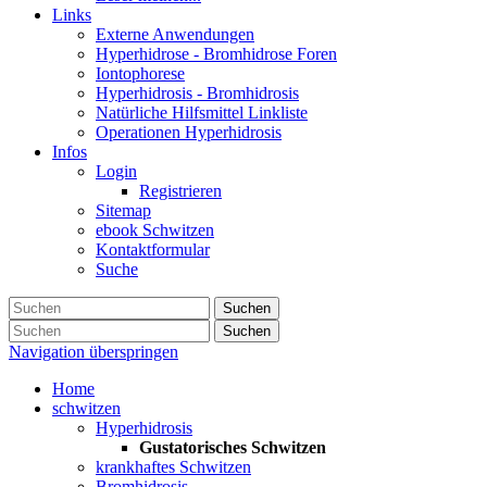
Links
Externe Anwendungen
Hyperhidrose - Bromhidrose Foren
Iontophorese
Hyperhidrosis - Bromhidrosis
Natürliche Hilfsmittel Linkliste
Operationen Hyperhidrosis
Infos
Login
Registrieren
Sitemap
ebook Schwitzen
Kontaktformular
Suche
Suchen
Suchen
Navigation überspringen
Home
schwitzen
Hyperhidrosis
Gustatorisches Schwitzen
krankhaftes Schwitzen
Bromhidrosis