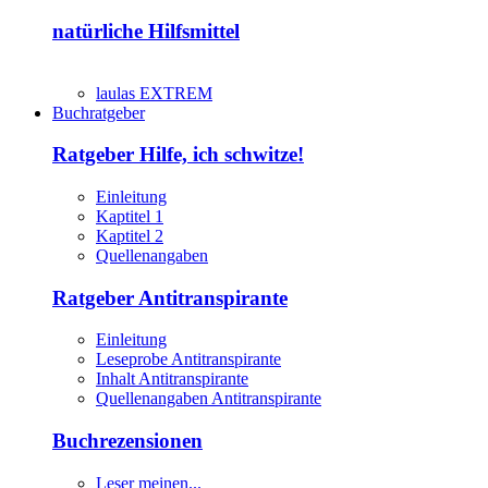
natürliche Hilfsmittel
laulas EXTREM
Buchratgeber
Ratgeber Hilfe, ich schwitze!
Einleitung
Kaptitel 1
Kaptitel 2
Quellenangaben
Ratgeber Antitranspirante
Einleitung
Leseprobe Antitranspirante
Inhalt Antitranspirante
Quellenangaben Antitranspirante
Buchrezensionen
Leser meinen...