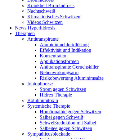
Krankheit Bromhidrosis
Nachtschweiß
Klimakterisches Schwitzen
Videos Schwitzen
News Hyperhidrosis
Therapien
Antitranspirante
Aluminiumchloridlösung
Effektivität und Indikation
Konzentration
Applikationsformen
Antitranspirante Geruchskiller
Nebenwirkungsarm
Risikobewertung Aluminimsalze
Iontophorese
Strom gegen Schwitzen
Hidrex Therapie
Botulinumtoxin
Systemische Therapie
Homöopathie gegen Schwitzen
Salbei gegen Schweiß
Schweißreduktion mit Salbei
Salbeitee gegen Schwitzen
Sympathicusblockade