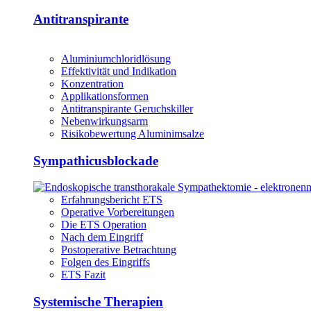
Antitranspirante
Aluminiumchloridlösung
Effektivität und Indikation
Konzentration
Applikationsformen
Antitranspirante Geruchskiller
Nebenwirkungsarm
Risikobewertung Aluminimsalze
Sympathicusblockade
Erfahrungsbericht ETS
Operative Vorbereitungen
Die ETS Operation
Nach dem Eingriff
Postoperative Betrachtung
Folgen des Eingriffs
ETS Fazit
Systemische Therapien