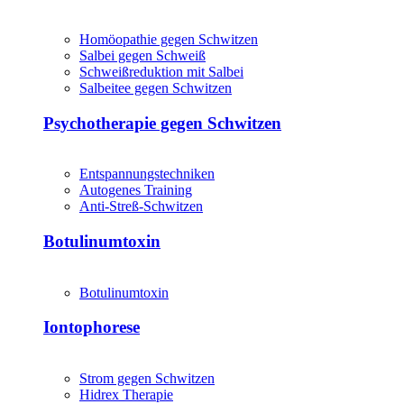
Homöopathie gegen Schwitzen
Salbei gegen Schweiß
Schweißreduktion mit Salbei
Salbeitee gegen Schwitzen
Psychotherapie gegen Schwitzen
Entspannungstechniken
Autogenes Training
Anti-Streß-Schwitzen
Botulinumtoxin
Botulinumtoxin
Iontophorese
Strom gegen Schwitzen
Hidrex Therapie