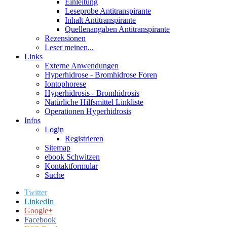
Einleitung
Leseprobe Antitranspirante
Inhalt Antitranspirante
Quellenangaben Antitranspirante
Rezensionen
Leser meinen...
Links
Externe Anwendungen
Hyperhidrose - Bromhidrose Foren
Iontophorese
Hyperhidrosis - Bromhidrosis
Natürliche Hilfsmittel Linkliste
Operationen Hyperhidrosis
Infos
Login
Registrieren
Sitemap
ebook Schwitzen
Kontaktformular
Suche
Twitter
LinkedIn
Google+
Facebook