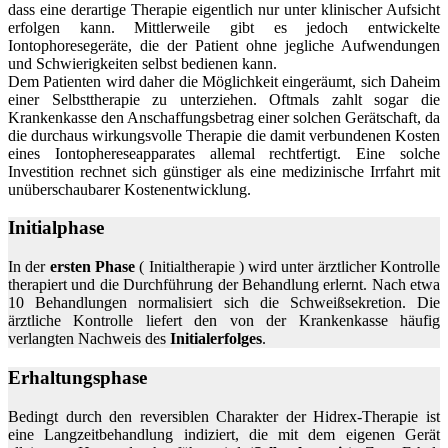
dass eine derartige Therapie eigentlich nur unter klinischer Aufsicht
erfolgen kann. Mittlerweile gibt es jedoch entwickelte
Iontophoresegeräte, die der Patient ohne jegliche Aufwendungen
und Schwierigkeiten selbst bedienen kann.
Dem Patienten wird daher die Möglichkeit eingeräumt, sich Daheim
einer Selbsttherapie zu unterziehen. Oftmals zahlt sogar die
Krankenkasse den Anschaffungsbetrag einer solchen Gerätschaft, da
die durchaus wirkungsvolle Therapie die damit verbundenen Kosten
eines Iontophereseapparates allemal rechtfertigt. Eine solche
Investition rechnet sich günstiger als eine medizinische Irrfahrt mit
unüberschaubarer Kostenentwicklung.
Initialphase
In der
ersten Phase
( Initialtherapie ) wird unter ärztlicher Kontrolle
therapiert und die Durchführung der Behandlung erlernt. Nach etwa
10 Behandlungen normalisiert sich die Schweißsekretion. Die
ärztliche Kontrolle liefert den von der Krankenkasse häufig
verlangten Nachweis des
Initialerfolges
.
Erhaltungsphase
Bedingt durch den reversiblen Charakter der Hidrex-Therapie ist
eine Langzeitbehandlung indiziert, die mit dem eigenen Gerät