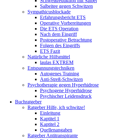
Schweißreduktion mit Salbei
Salbeitee gegen Schwitzen
Sympathicusblockade
Erfahrungsbericht ETS
Operative Vorbereitungen
Die ETS Operation
Nach dem Eingriff
Postoperative Betrachtung
Folgen des Eingriffs
ETS Fazit
Natürliche Hilfsmittel
laulas EXTREM
Entspannungstechniken
Autogenes Training
Anti-Streß-Schwitzen
Psychotherapie gegen Hyperhidrose
Psychogene Hyperhidrose
Psychischer Leidensdruck
Buchratgeber
Ratgeber Hilfe, ich schwitze!
Einleitung
Kaptitel 1
Kaptitel 2
Quellenangaben
Ratgeber Antitranspirante