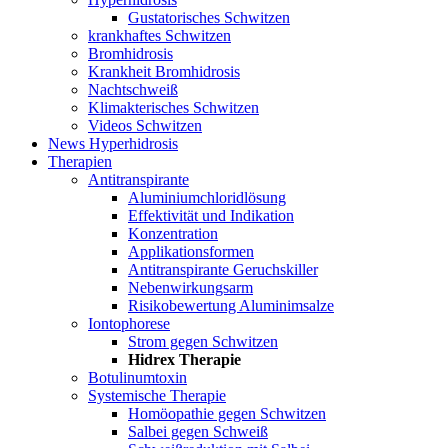
Gustatorisches Schwitzen
krankhaftes Schwitzen
Bromhidrosis
Krankheit Bromhidrosis
Nachtschweiß
Klimakterisches Schwitzen
Videos Schwitzen
News Hyperhidrosis
Therapien
Antitranspirante
Aluminiumchloridlösung
Effektivität und Indikation
Konzentration
Applikationsformen
Antitranspirante Geruchskiller
Nebenwirkungsarm
Risikobewertung Aluminimsalze
Iontophorese
Strom gegen Schwitzen
Hidrex Therapie
Botulinumtoxin
Systemische Therapie
Homöopathie gegen Schwitzen
Salbei gegen Schweiß