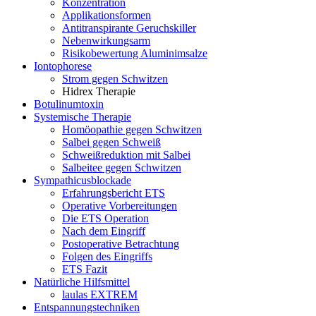
Konzentration
Applikationsformen
Antitranspirante Geruchskiller
Nebenwirkungsarm
Risikobewertung Aluminimsalze
Iontophorese
Strom gegen Schwitzen
Hidrex Therapie
Botulinumtoxin
Systemische Therapie
Homöopathie gegen Schwitzen
Salbei gegen Schweiß
Schweißreduktion mit Salbei
Salbeitee gegen Schwitzen
Sympathicusblockade
Erfahrungsbericht ETS
Operative Vorbereitungen
Die ETS Operation
Nach dem Eingriff
Postoperative Betrachtung
Folgen des Eingriffs
ETS Fazit
Natürliche Hilfsmittel
laulas EXTREM
Entspannungstechniken