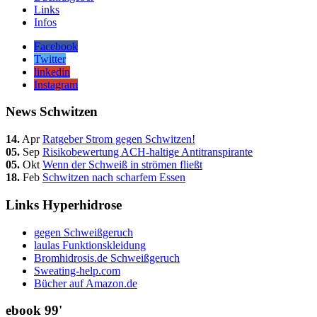
Links
Infos
Facebook
Twitter
linkedin
Instagram
News Schwitzen
14.
Apr
Ratgeber Strom gegen Schwitzen!
05.
Sep
Risikobewertung ACH-haltige Antitranspirante
05.
Okt
Wenn der Schweiß in strömen fließt
18.
Feb
Schwitzen nach scharfem Essen
Links Hyperhidrose
gegen Schweißgeruch
laulas Funktionskleidung
Bromhidrosis.de Schweißgeruch
Sweating-help.com
Bücher auf Amazon.de
ebook 99'