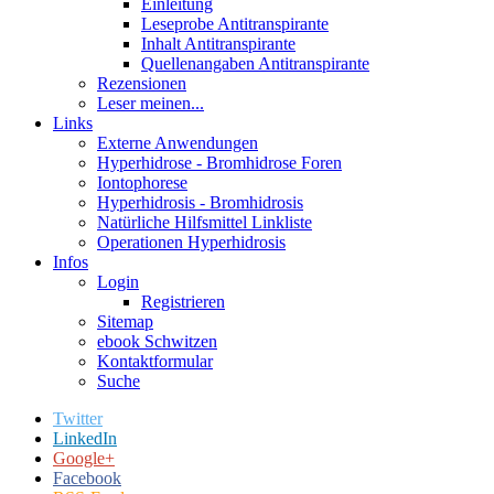
Einleitung
Leseprobe Antitranspirante
Inhalt Antitranspirante
Quellenangaben Antitranspirante
Rezensionen
Leser meinen...
Links
Externe Anwendungen
Hyperhidrose - Bromhidrose Foren
Iontophorese
Hyperhidrosis - Bromhidrosis
Natürliche Hilfsmittel Linkliste
Operationen Hyperhidrosis
Infos
Login
Registrieren
Sitemap
ebook Schwitzen
Kontaktformular
Suche
Twitter
LinkedIn
Google+
Facebook