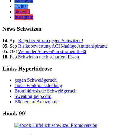
Facebook
Twitter
linkedin
Instagram
News Schwitzen
14.
Apr
Ratgeber Strom gegen Schwitzen!
05.
Sep
Risikobewertung ACH-haltige Antitranspirante
05.
Okt
Wenn der Schweiß in strömen fließt
18.
Feb
Schwitzen nach scharfem Essen
Links Hyperhidrose
gegen Schweißgeruch
laulas Funktionskleidung
Bromhidrosis.de Schweißgeruch
Sweating-help.com
Bücher auf Amazon.de
ebook 99'