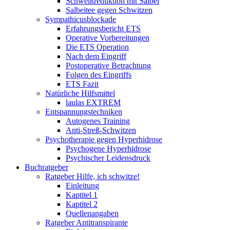
Schweißreduktion mit Salbei
Salbeitee gegen Schwitzen
Sympathicusblockade
Erfahrungsbericht ETS
Operative Vorbereitungen
Die ETS Operation
Nach dem Eingriff
Postoperative Betrachtung
Folgen des Eingriffs
ETS Fazit
Natürliche Hilfsmittel
laulas EXTREM
Entspannungstechniken
Autogenes Training
Anti-Streß-Schwitzen
Psychotherapie gegen Hyperhidrose
Psychogene Hyperhidrose
Psychischer Leidensdruck
Buchratgeber
Ratgeber Hilfe, ich schwitze!
Einleitung
Kaptitel 1
Kaptitel 2
Quellenangaben
Ratgeber Antitranspirante