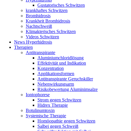
Gustatorisches Schwitzen
krankhaftes Schwitzen
Bromhidrosis
Krankheit Bromhidrosis
Nachtschweiß
Klimakterisches Schwitzen
Videos Schwitzen
News Hyperhidrosis
Therapien
Antitranspirante
Aluminiumchloridlösung
Effektivität und Indikation
Konzentration
Applikationsformen
Antitranspirante Geruchskiller
Nebenwirkungsarm
Risikobewertung Aluminimsalze
Iontophorese
Strom gegen Schwitzen
Hidrex Therapie
Botulinumtoxin
Systemische Therapie
Homöopathie gegen Schwitzen
Salbei gegen Schweiß