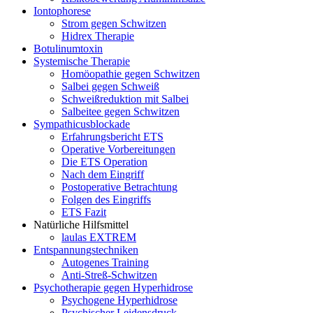
Iontophorese
Strom gegen Schwitzen
Hidrex Therapie
Botulinumtoxin
Systemische Therapie
Homöopathie gegen Schwitzen
Salbei gegen Schweiß
Schweißreduktion mit Salbei
Salbeitee gegen Schwitzen
Sympathicusblockade
Erfahrungsbericht ETS
Operative Vorbereitungen
Die ETS Operation
Nach dem Eingriff
Postoperative Betrachtung
Folgen des Eingriffs
ETS Fazit
Natürliche Hilfsmittel
laulas EXTREM
Entspannungstechniken
Autogenes Training
Anti-Streß-Schwitzen
Psychotherapie gegen Hyperhidrose
Psychogene Hyperhidrose
Psychischer Leidensdruck