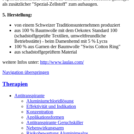
als zusätzlicher "Spezial-Zellstoff" zum aufsaugen.
5. Herstellung:
von einem Schweizer Traditionsunternehmen produziert
aus 100 % Baumwolle mit dem Oekotex Standard 100
(schadstoffgeprüfte Textilien, umweltfreundliche
Betriebsstätte) - beim Damenhemd mit 5 % Lycra
100 % aus Garnen der Baumwolle "Swiss Cotton Ring"
aus schadstoffgeprüftem Material
weitere Infos unter:
http://www.laulas.com/
Navigation überspringen
Therapien
Antitranspirante
Aluminiumchloridlösung
Effektivität und Indikation
Konzentration
Applikationsformen
Antitranspirante Geruchskiller
Nebenwirkungsarm
Risikobewertung Aluminimsalze