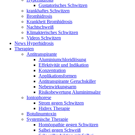
Gustatorisches Schwitzen
krankhaftes Schwitzen
Bromhidrosis
Krankheit Bromhidrosis
Nachtschweiß
Klimakterisches Schwitzen
Videos Schwitzen
News Hyperhidrosis
Therapien
Antitranspirante
Aluminiumchloridlösung
Effektivität und Indikation
Konzentration
Applikationsformen
Antitranspirante Geruchskiller
Nebenwirkungsarm
Risikobewertung Aluminimsalze
Iontophorese
Strom gegen Schwitzen
Hidrex Therapie
Botulinumtoxin
Systemische Therapie
Homöopathie gegen Schwitzen
Salbei gegen Schweiß