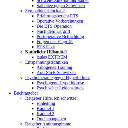
Schweißreduktion mit Salbei
Salbeitee gegen Schwitzen
Sympathicusblockade
Erfahrungsbericht ETS
Operative Vorbereitungen
Die ETS Operation
Nach dem Eingriff
Postoperative Betrachtung
Folgen des Eingriffs
ETS Fazit
Natürliche Hilfsmittel
laulas EXTREM
Entspannungstechniken
Autogenes Training
Anti-Streß-Schwitzen
Psychotherapie gegen Hyperhidrose
Psychogene Hyperhidrose
Psychischer Leidensdruck
Buchratgeber
Ratgeber Hilfe, ich schwitze!
Einleitung
Kaptitel 1
Kaptitel 2
Quellenangaben
Ratgeber Antitranspirante