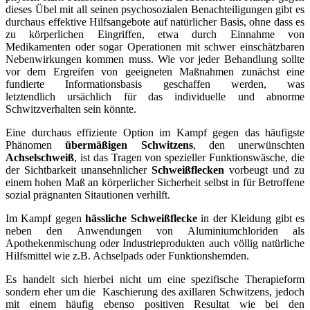
dieses Übel mit all seinen psychosozialen Benachteiligungen gibt es
durchaus effektive Hilfsangebote auf natürlicher Basis, ohne dass es
zu körperlichen Eingriffen, etwa durch Einnahme von
Medikamenten oder sogar Operationen mit schwer einschätzbaren
Nebenwirkungen kommen muss. Wie vor jeder Behandlung sollte
vor dem Ergreifen von geeigneten Maßnahmen zunächst eine
fundierte Informationsbasis geschaffen werden, was
letztendlich ursächlich für das individuelle und abnorme
Schwitzverhalten sein könnte.
Eine durchaus effiziente Option im Kampf gegen das häufigste
Phänomen
übermäßigen Schwitzens
, den unerwünschten
Achselschweiß
, ist das Tragen von spezieller Funktionswäsche, die
der Sichtbarkeit unansehnlicher
Schweißflecken
vorbeugt und zu
einem hohen Maß an körperlicher Sicherheit selbst in für Betroffene
sozial prägnanten Sitautionen verhilft.
Im Kampf gegen
hässliche Schweißflecke
in der Kleidung gibt es
neben den Anwendungen von Aluminiumchloriden als
Apothekenmischung oder Industrieprodukten auch völlig natürliche
Hilfsmittel wie z.B. Achselpads oder Funktionshemden.
Es handelt sich hierbei nicht um eine spezifische Therapieform
sondern eher um die Kaschierung des axillaren Schwitzens, jedoch
mit einem häufig ebenso positiven Resultat wie bei den