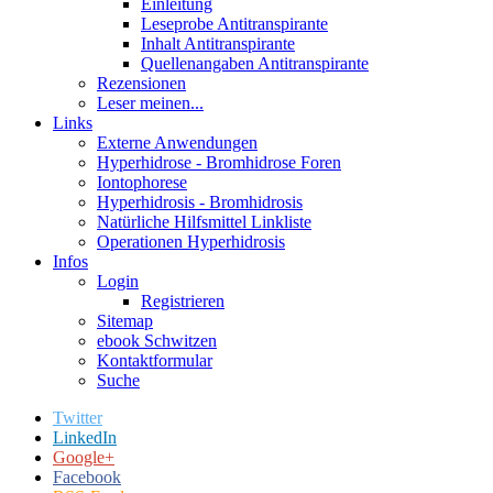
Einleitung
Leseprobe Antitranspirante
Inhalt Antitranspirante
Quellenangaben Antitranspirante
Rezensionen
Leser meinen...
Links
Externe Anwendungen
Hyperhidrose - Bromhidrose Foren
Iontophorese
Hyperhidrosis - Bromhidrosis
Natürliche Hilfsmittel Linkliste
Operationen Hyperhidrosis
Infos
Login
Registrieren
Sitemap
ebook Schwitzen
Kontaktformular
Suche
Twitter
LinkedIn
Google+
Facebook