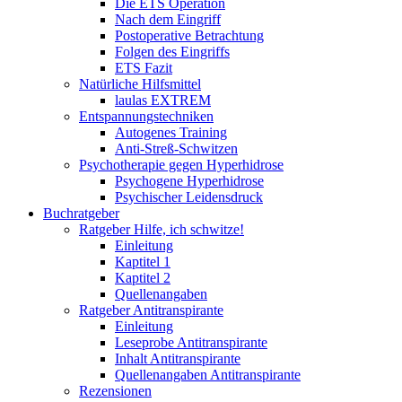
Die ETS Operation
Nach dem Eingriff
Postoperative Betrachtung
Folgen des Eingriffs
ETS Fazit
Natürliche Hilfsmittel
laulas EXTREM
Entspannungstechniken
Autogenes Training
Anti-Streß-Schwitzen
Psychotherapie gegen Hyperhidrose
Psychogene Hyperhidrose
Psychischer Leidensdruck
Buchratgeber
Ratgeber Hilfe, ich schwitze!
Einleitung
Kaptitel 1
Kaptitel 2
Quellenangaben
Ratgeber Antitranspirante
Einleitung
Leseprobe Antitranspirante
Inhalt Antitranspirante
Quellenangaben Antitranspirante
Rezensionen