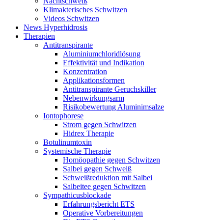
Nachtschweiß
Klimakterisches Schwitzen
Videos Schwitzen
News Hyperhidrosis
Therapien
Antitranspirante
Aluminiumchloridlösung
Effektivität und Indikation
Konzentration
Applikationsformen
Antitranspirante Geruchskiller
Nebenwirkungsarm
Risikobewertung Aluminimsalze
Iontophorese
Strom gegen Schwitzen
Hidrex Therapie
Botulinumtoxin
Systemische Therapie
Homöopathie gegen Schwitzen
Salbei gegen Schweiß
Schweißreduktion mit Salbei
Salbeitee gegen Schwitzen
Sympathicusblockade
Erfahrungsbericht ETS
Operative Vorbereitungen