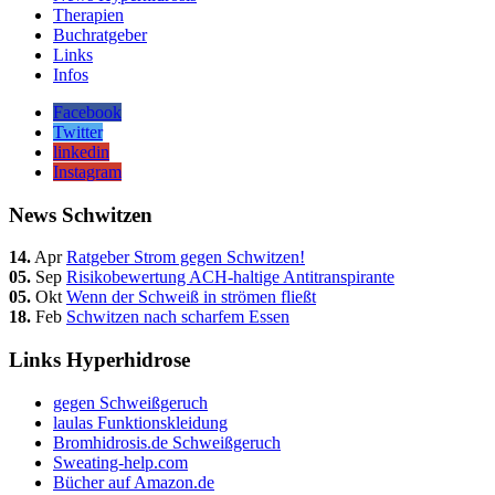
Therapien
Buchratgeber
Links
Infos
Facebook
Twitter
linkedin
Instagram
News Schwitzen
14.
Apr
Ratgeber Strom gegen Schwitzen!
05.
Sep
Risikobewertung ACH-haltige Antitranspirante
05.
Okt
Wenn der Schweiß in strömen fließt
18.
Feb
Schwitzen nach scharfem Essen
Links Hyperhidrose
gegen Schweißgeruch
laulas Funktionskleidung
Bromhidrosis.de Schweißgeruch
Sweating-help.com
Bücher auf Amazon.de