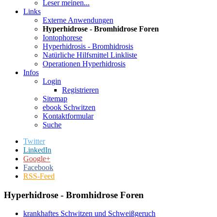
Leser meinen...
Links
Externe Anwendungen
Hyperhidrose - Bromhidrose Foren
Iontophorese
Hyperhidrosis - Bromhidrosis
Natürliche Hilfsmittel Linkliste
Operationen Hyperhidrosis
Infos
Login
Registrieren
Sitemap
ebook Schwitzen
Kontaktformular
Suche
Twitter
LinkedIn
Google+
Facebook
RSS-Feed
Hyperhidrose - Bromhidrose Foren
krankhaftes Schwitzen und Schweißgeruch