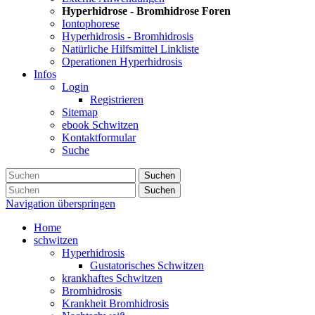
Hyperhidrose - Bromhidrose Foren
Iontophorese
Hyperhidrosis - Bromhidrosis
Natürliche Hilfsmittel Linkliste
Operationen Hyperhidrosis
Infos
Login
Registrieren
Sitemap
ebook Schwitzen
Kontaktformular
Suche
Suchen
Suchen
Navigation überspringen
Home
schwitzen
Hyperhidrosis
Gustatorisches Schwitzen
krankhaftes Schwitzen
Bromhidrosis
Krankheit Bromhidrosis