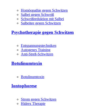
Homöopathie gegen Schwitzen
Salbei gegen Schweiß
Schweißreduktion mit Salbei
Salbeitee gegen Schwitzen
Psychotherapie gegen Schwitzen
Entspannungstechniken
Autogenes Training
Anti-Streß-Schwitzen
Botulinumtoxin
Botulinumtoxin
Iontophorese
Strom gegen Schwitzen
Hidrex Therapie