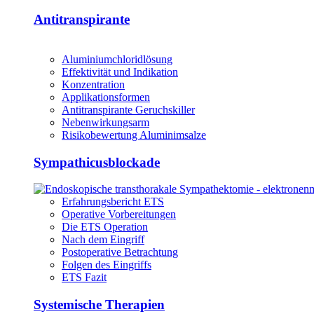
Antitranspirante
Aluminiumchloridlösung
Effektivität und Indikation
Konzentration
Applikationsformen
Antitranspirante Geruchskiller
Nebenwirkungsarm
Risikobewertung Aluminimsalze
Sympathicusblockade
Erfahrungsbericht ETS
Operative Vorbereitungen
Die ETS Operation
Nach dem Eingriff
Postoperative Betrachtung
Folgen des Eingriffs
ETS Fazit
Systemische Therapien