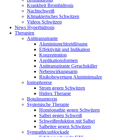
Krankheit Bromhidrosis
Nachtschweiß
Klimakterisches Schwitzen
Videos Schwitzen
News Hyperhidrosis
Therapien
Antitranspirante
Aluminiumchloridlösung
Effektivität und Indikation
Konzentration
Applikationsformen
Antitranspirante Geruchskiller
Nebenwirkungsarm
Risikobewertung Aluminimsalze
Iontophorese
Strom gegen Schwitzen
Hidrex Therapie
Botulinumtoxin
Systemische Therapie
Homöopathie gegen Schwitzen
Salbei gegen Schweiß
Schweißreduktion mit Salbei
Salbeitee gegen Schwitzen
Sympathicusblockade