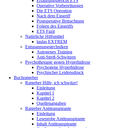
Erfahrungsbericht ETS
Operative Vorbereitungen
Die ETS Operation
Nach dem Eingriff
Postoperative Betrachtung
Folgen des Eingriffs
ETS Fazit
Natürliche Hilfsmittel
laulas EXTREM
Entspannungstechniken
Autogenes Training
Anti-Streß-Schwitzen
Psychotherapie gegen Hyperhidrose
Psychogene Hyperhidrose
Psychischer Leidensdruck
Buchratgeber
Ratgeber Hilfe, ich schwitze!
Einleitung
Kaptitel 1
Kaptitel 2
Quellenangaben
Ratgeber Antitranspirante
Einleitung
Leseprobe Antitranspirante
Inhalt Antitranspirante