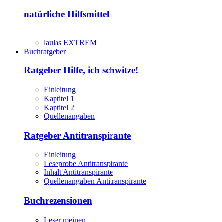
natürliche Hilfsmittel
laulas EXTREM
Buchratgeber
Ratgeber Hilfe, ich schwitze!
Einleitung
Kaptitel 1
Kaptitel 2
Quellenangaben
Ratgeber Antitranspirante
Einleitung
Leseprobe Antitranspirante
Inhalt Antitranspirante
Quellenangaben Antitranspirante
Buchrezensionen
Leser meinen...