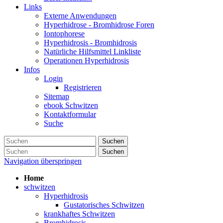
Links
Externe Anwendungen
Hyperhidrose - Bromhidrose Foren
Iontophorese
Hyperhidrosis - Bromhidrosis
Natürliche Hilfsmittel Linkliste
Operationen Hyperhidrosis
Infos
Login
Registrieren
Sitemap
ebook Schwitzen
Kontaktformular
Suche
Suchen
Suchen
Navigation überspringen
Home
schwitzen
Hyperhidrosis
Gustatorisches Schwitzen
krankhaftes Schwitzen
Bromhidrosis